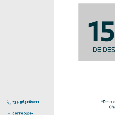
+34 965261011
correo@e-