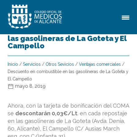
Descuento en combustible en
las gasolineras de La Goteta y El
Campello
Inicio
/
Servicios
/
Otros Sevicios
/
Ventajas comerciales
/
Descuento en combustible en las gasolineras de La Goteta y
El Campello
mayo 8, 2019
Ahora, con la tarjeta de bonificación del COMA
se
descontarán 0,03€/Lt
. en cada repostaje
en las gasolineras de La Goteta (Avda. Denia,
60, Alicante), El Campello (C/ Ausias March
esq. con C/Infanta 31).