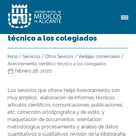
Asesoramiento científico-
técnico a los colegiados
Inicio
/
Servicios
/
Otros Sevicios
/
Ventajas comerciales
/
Asesoramiento científico-técnico a los colegiados
febrero 28, 2020
Los servicios que ofrece Helpi Asesoramiento son
muy amplios: elaboración de informes técnicos,
artículos científicos, comunicaciones, publicaciones,
etc; corrección ortotipográfica y de estilo, y
maquetación de documentos; orientación
metodológica; procesamiento y análisis de datos
cuantitativos o cualitativos; revisión de la bibliografía;