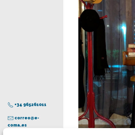
+34 965261011
correo@e-
coma.es