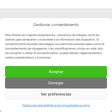
Gestionar consentimiento
Para ofrecer las mejores experiencias, utilizamos tecnologías como las
cookies para almacenar y/o acceder a la información del dispositivo. El
consentimiento de estas tecnologías nos permitirá procesar datos como el
comportamiento de navegación o las identificaciones únicas en este sitio.
No consentir o retirar el consentimiento, puede afectar negativamente a
ciertas características y funciones.
Aceptar
Denegar
Aviso legal
Política de privacidad
Política de cookies
Ver preferencias
© COMA, 2022
Todos los derechos reservados
Política de cookies
Política de privacidad
Aviso legal