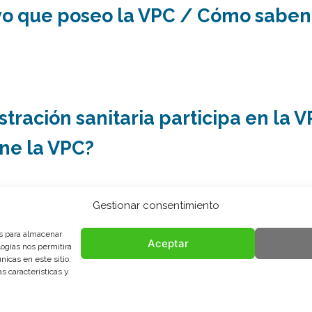
o que poseo la VPC / Cómo saben
tración sanitaria participa en la 
one la VPC?
Gestionar consentimiento
 de la VPC / Futuro de la VPC?
es para almacenar
Aceptar
logías nos permitirá
icas en este sitio.
s características y