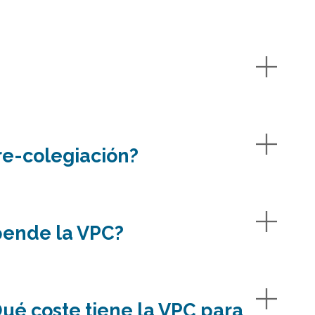
re-colegiación?
pende la VPC?
Qué coste tiene la VPC para