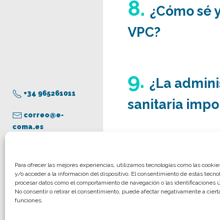
8.
¿Cómo sé y
VPC?
9.
¿La adminis
+34 965261011
sanitaria imp
correo@e-
coma.es
10.
Presente
Aviso legal
Para ofrecer las mejores experiencias, utilizamos tecnologías como las cooki
y/o acceder a la información del dispositivo. El consentimiento de estas tecno
Política de privacidad
procesar datos como el comportamiento de navegación o las identificaciones ún
Política de cookies
No consentir o retirar el consentimiento, puede afectar negativamente a cierta
funciones.
© COMA, 2022
Todos los derechos