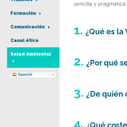
sencilla y pragmática
Formación
1.
Comunicación
¿Qué es la
Canal ético
Salud Ambiental
2.
¿Por qué s
Spanish
3.
¿De quién 
4.
¿Qué coste