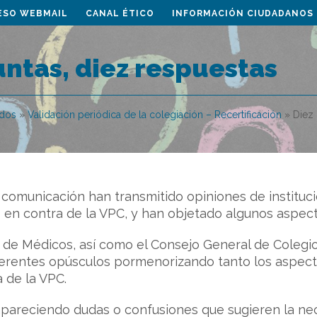
ESO WEBMAIL
CANAL ÉTICO
INFORMACIÓN CIUDADANOS
ntas, diez respuestas
ados
»
Validación periódica de la colegiación – Recertificación
»
Diez 
comunicación han transmitido opiniones de instituc
o en contra de la VPC, y han objetado algunos aspec
es de Médicos, así como el Consejo General de Cole
diferentes opúsculos pormenorizando tanto los aspe
 de la VPC.
apareciendo dudas o confusiones que sugieren la ne