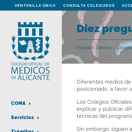
VENTANILLA ÚNICA
CONSULTA COLEGIADOS
ACC
Diez pregu
Portada
»
Tramites
»
Colegi
Diferentes medios de 
posicionado, a favor 
Los Colegios Oficial
COMA
explicar y publicar 
técnicas del programa
Servicios
Sin embargo, siguen 
Trámites