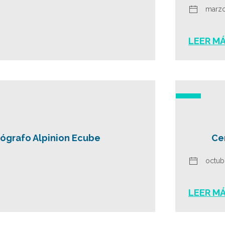
marzo
LEER M
ógrafo Alpinion Ecube
Ce
octub
LEER M