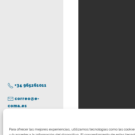
+34 965261011
correo@e-
coma.es
Aviso legal
Para ofrecer las mejores experiencias, utilizamos tecnologías como las cooki
y/o acceder a la información del dispositivo. El consentimiento de estas tecno