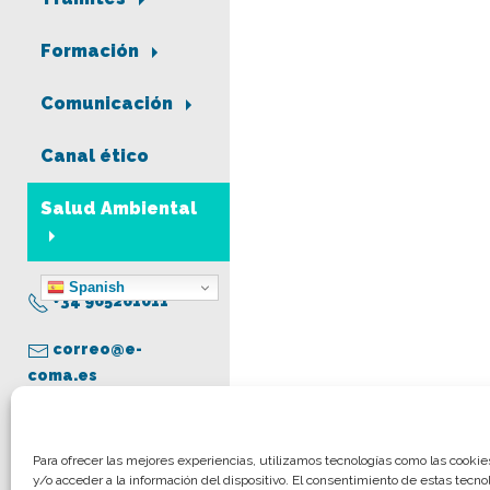
Formación
Comunicación
Canal ético
Salud Ambiental
Spanish
+34 965261011
correo@e-
coma.es
Aviso legal
Para ofrecer las mejores experiencias, utilizamos tecnologías como las cooki
y/o acceder a la información del dispositivo. El consentimiento de estas tecno
Política de privacidad