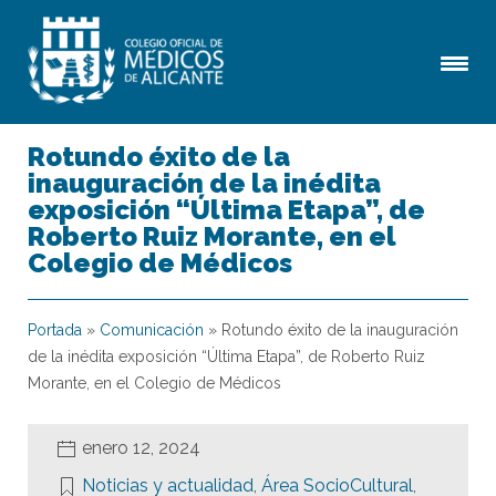
Rotundo éxito de la
inauguración de la inédita
exposición “Última Etapa”, de
Roberto Ruiz Morante, en el
Colegio de Médicos
Portada
»
Comunicación
»
Rotundo éxito de la inauguración
de la inédita exposición “Última Etapa”, de Roberto Ruiz
Morante, en el Colegio de Médicos
enero 12, 2024
Noticias y actualidad
,
Área SocioCultural
,