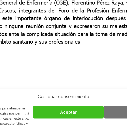
Gestionar consentimiento
es para almacenar
Aceptar
logías nos permitirá
icas en este sitio.
s características y