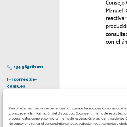
+34 965261011
correo@e-
coma.es
Aviso legal
Para ofrecer las mejores experiencias, utilizamos tecnologías como las cooki
y/o acceder a la información del dispositivo. El consentimiento de estas tecno
Política de privacidad
procesar datos como el comportamiento de navegación o las identificaciones ún
Política de cookies
No consentir o retirar el consentimiento, puede afectar negativamente a cierta