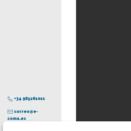
+34 965261011
correo@e-
coma.es