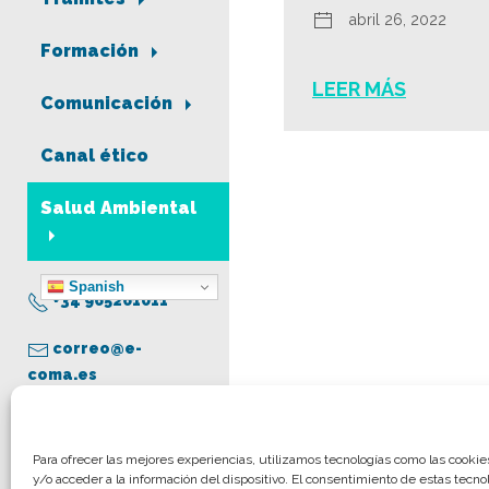
abril 26, 2022
Formación
LEER MÁS
Comunicación
Canal ético
Salud Ambiental
Spanish
+34 965261011
correo@e-
coma.es
Aviso legal
Para ofrecer las mejores experiencias, utilizamos tecnologías como las cooki
y/o acceder a la información del dispositivo. El consentimiento de estas tecno
Política de privacidad