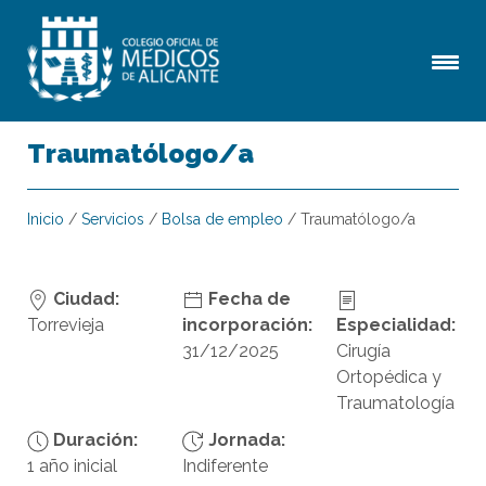
Traumatólogo/a
Inicio
/
Servicios
/
Bolsa de empleo
/
Traumatólogo/a
Ciudad:
Fecha de
Torrevieja
incorporación:
Especialidad:
31/12/2025
Cirugía
Ortopédica y
Traumatología
Duración:
Jornada:
1 año inicial
Indiferente