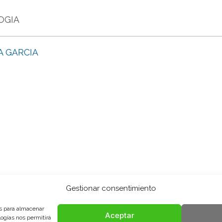
OGIA
A GARCIA
Gestionar consentimiento
es para almacenar
Aceptar
logías nos permitirá