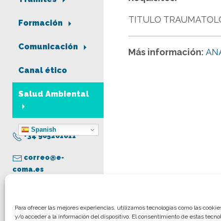
TITULO TRAUMATOL
Formación
Comunicación
Más información:
AN
Canal ético
Salud Ambiental
Spanish
+34 965261011
correo@e-
coma.es
Aviso legal
Para ofrecer las mejores experiencias, utilizamos tecnologías como las cooki
y/o acceder a la información del dispositivo. El consentimiento de estas tecno
Política de privacidad