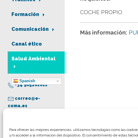
COCHE PROPIO
Formación
Comunicación
Más información:
PU
Canal ético
Salud Ambiental
Spanish
+34 965261011
correo@e-
coma.es
Aviso legal
Para ofrecer las mejores experiencias, utilizamos tecnologías como las cooki
y/o acceder a la información del dispositivo. El consentimiento de estas tecno
Política de privacidad