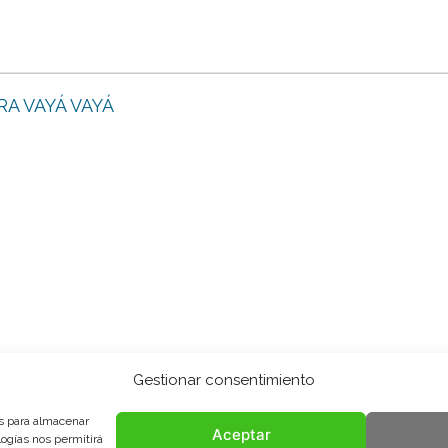
RA VAYÁ VAYÁ
Gestionar consentimiento
es para almacenar
Aceptar
logías nos permitirá