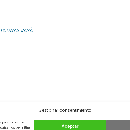
RA VAYÁ VAYÁ
Gestionar consentimiento
es para almacenar
Aceptar
logías nos permitirá