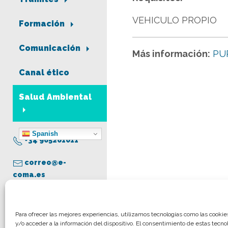
VEHICULO PROPIO
Formación
Comunicación
Más información:
PU
Canal ético
Salud Ambiental
Spanish
+34 965261011
correo@e-
coma.es
Aviso legal
Para ofrecer las mejores experiencias, utilizamos tecnologías como las cooki
y/o acceder a la información del dispositivo. El consentimiento de estas tecno
Política de privacidad