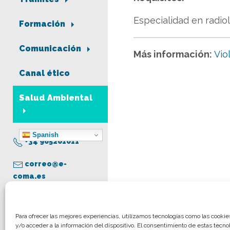
Especialidad en radio
Formación
Comunicación
Más información:
Vio
Canal ético
Salud Ambiental
Spanish
+34 965261011
correo@e-
coma.es
Aviso legal
Para ofrecer las mejores experiencias, utilizamos tecnologías como las cooki
y/o acceder a la información del dispositivo. El consentimiento de estas tecno
Política de privacidad