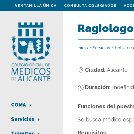
VENTANILLA ÚNICA
CONSULTA COLEGIADOS
ACC
Ragiologo
Inicio
/
Servicios
/
Bolsa de
Ciudad:
Alicante
Duración:
Indefini
COMA
Funciones del puest
Se busca médico espec
Servicios
Requisitos:
Trámites