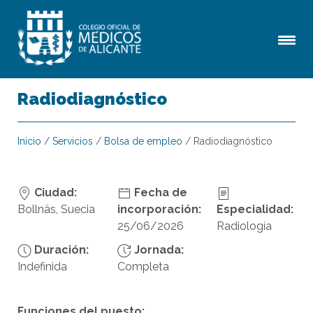
Radiodiagnóstico
Inicio
/
Servicios
/
Bolsa de empleo
/
Radiodiagnóstico
Ciudad:
Fecha de
Bollnäs, Suecia
incorporación:
Especialidad:
25/06/2026
Radiología
Duración:
Jornada:
Indefinida
Completa
Funciones del puesto: