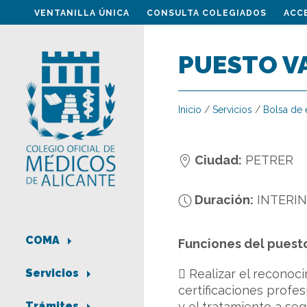
VENTANILLA ÚNICA
CONSULTA COLEGIADOS
ACC
PUESTO V
Inicio
/
Servicios
/
Bolsa de
Ciudad:
PETRER
Duración:
INTERIN
COMA
Funciones del puest
 Realizar el reconoc
Servicios
certificaciones profes
y el tratamiento a segu
Trámites