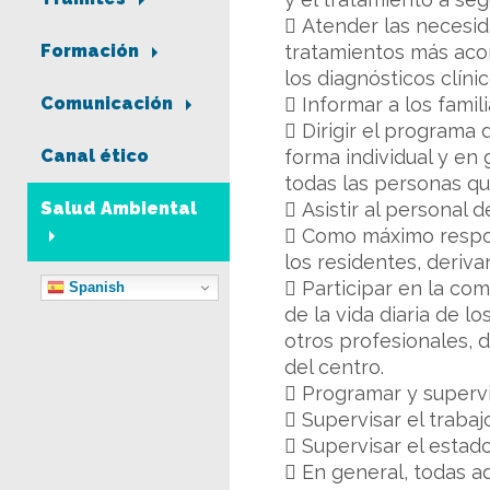
 Atender las necesid
tratamientos más acord
Formación
los diagnósticos clíni
 Informar a los famil
Comunicación
 Dirigir el programa 
forma individual y en
Canal ético
todas las personas qu
 Asistir al personal 
Salud Ambiental
 Como máximo respon
los residentes, deriva
 Participar en la co
Spanish
de la vida diaria de lo
otros profesionales, d
del centro.
 Programar y supervi
 Supervisar el trabaj
 Supervisar el estad
 En general, todas aq