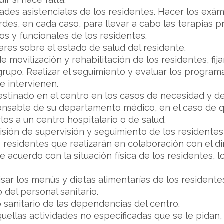
ades asistenciales de los residentes. Hacer los exám
es, en cada caso, para llevar a cabo las terapias pr
cos y funcionales de los residentes.
iares sobre el estado de salud del residente.
de movilización y rehabilitación de los residentes, f
 grupo. Realizar el seguimiento y evaluar los progra
e intervienen.
destinado en el centro en los casos de necesidad y d
sable de su departamento médico, en el caso de q
rlos a un centro hospitalario o de salud.
misión de supervisión y seguimiento de los residentes
s residentes que realizarán en colaboración con el dir
e acuerdo con la situación física de los residentes, l
sar los menús y dietas alimentarías de los residente
o del personal sanitario.
o sanitario de las dependencias del centro.
uellas actividades no especificadas que se le pidan,