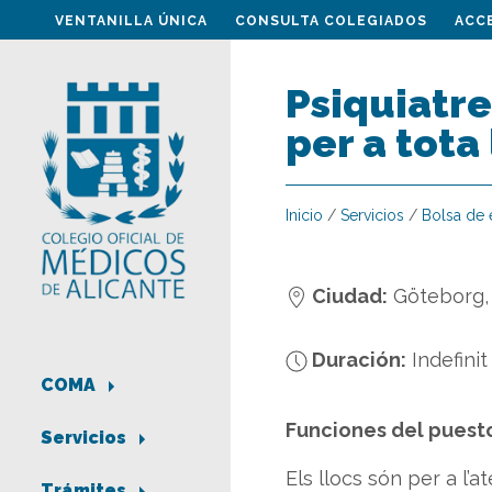
VENTANILLA ÚNICA
CONSULTA COLEGIADOS
ACC
Psiquiatre
per a tota 
Inicio
/
Servicios
/
Bolsa de
Ciudad:
Göteborg,
Duración:
Indefinit
COMA
Funciones del puest
Servicios
Els llocs són per a l’
Trámites