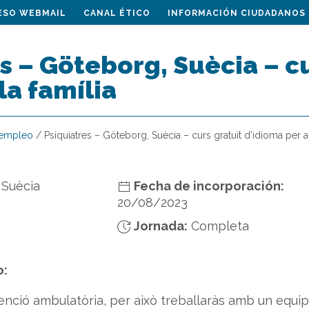
ESO WEBMAIL
CANAL ÉTICO
INFORMACIÓN CIUDADANOS
s – Göteborg, Suècia – c
la família
 empleo
/
Psiquiatres – Göteborg, Suècia – curs gratuït d’idioma per a 
 Suècia
Fecha de incorporación:
20/08/2023
Jornada:
Completa
o:
atenció ambulatòria, per això treballaràs amb un equip