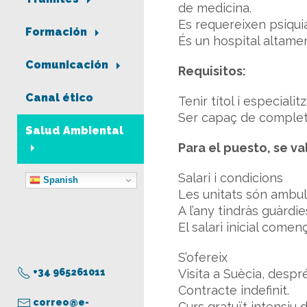
de medicina.
Es requereixen psiquiat
Formación
És un hospital altament
Comunicación
Requisitos:
Canal ético
Tenir títol i especiali
Ser capaç de completa
Salud Ambiental
Para el puesto, se va
Salari i condicions
Spanish
Les unitats són ambul
A l’any tindràs guàrdie
El salari inicial come
S’ofereix
+34 965261011
Visita a Suècia, despré
Contracte indefinit.
correo@e-
Curs gratuït intensiu d