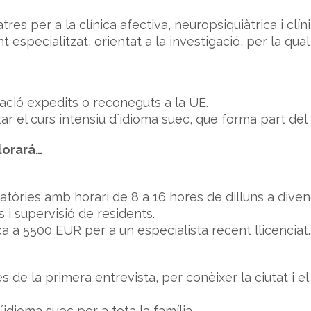
res per a la clínica afectiva, neuropsiquiàtrica i clín
 especialitzat, orientat a la investigació, per la qual
tzació expedits o reconeguts a la UE.
r el curs intensiu d´idioma suec, que forma part de
lorará…
atòries amb horari de 8 a 16 hores de dilluns a diven
s i supervisió de residents.
nça a 5500 EUR per a un especialista recent llicenciat.
s de la primera entrevista, per conèixer la ciutat i el 
´idioma suec per a tota la família.