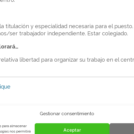
a titulación y especialidad necesaria para el puesto
s/ser trabajador independiente. Estar colegiado.
lorará…
relativa libertad para organizar su trabajo en el cen
ique
Gestionar consentimiento
es para almacenar
Aceptar
logías nos permitirá