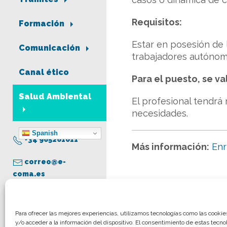
Requisitos:
Formación
Estar en posesión de l
Comunicación
trabajadores autónomo
Canal ético
Para el puesto, se va
Salud Ambiental
El profesional tendrá 
necesidades.
Spanish
+34 965261011
Más información:
Enr
correo@e-
coma.es
Aviso legal
Para ofrecer las mejores experiencias, utilizamos tecnologías como las cooki
y/o acceder a la información del dispositivo. El consentimiento de estas tecno
Política de privacidad