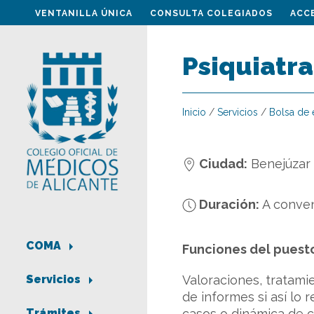
VENTANILLA ÚNICA
CONSULTA COLEGIADOS
ACC
Psiquiatra
Inicio
/
Servicios
/
Bolsa de
Ciudad:
Benejúzar
Duración:
A conven
COMA
Funciones del puest
Valoraciones, tratami
Servicios
de informes si así lo 
casos o dinámica de c
Trámites