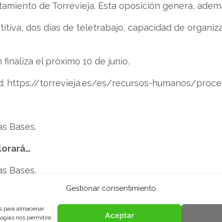
tamiento de Torrevieja. Esta oposición genera, ademá
iva, dos días de teletrabajo, capacidad de organizaci
 finaliza el próximo 10 de junio.
tud: https://torrevieja.es/es/recursos-humanos/pro
as Bases.
lorará…
as Bases.
Gestionar consentimiento
partamento de Recursos Humanos
es para almacenar
Aceptar
logías nos permitirá