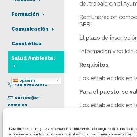
del trabajo en el Ayun
Formación
Remuneración competit
SPRL…
Comunicación
El plazo de inscripción
Canal ético
Información y solici
Salud Ambiental
Requisitos:
Los establecidos en l
Spanish
+34 965261011
Para el puesto, se va
correo@e-
Los establecidos en l
coma.es
Más información:
De
Aviso legal
Para ofrecer las mejores experiencias, utilizamos tecnologías como las cooki
y/o acceder a la información del dispositivo. El consentimiento de estas tecno
Política de privacidad