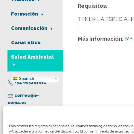
Requisitos:
Formación
TENER LA ESPECIALI
Comunicación
Más información:
Mª
Canal ético
Salud Ambiental
Spanish
+34 965261011
correo@e-
coma.es
Aviso legal
Para ofrecer las mejores experiencias, utilizamos tecnologías como las cooki
y/o acceder a la información del dispositivo. El consentimiento de estas tecno
Política de privacidad