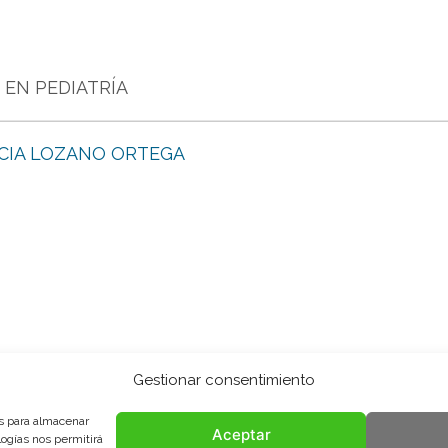
 EN PEDIATRÍA
ICIA LOZANO ORTEGA
Gestionar consentimiento
es para almacenar
Aceptar
logías nos permitirá