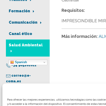
Requisitos:
Formación
IMPRESCINDIBLE MIR
Comunicación
Canal ético
Más información:
AL
Salud Ambiental
Spanish
+34 965261011
correo@e-
coma.es
Aviso legal
Para ofrecer las mejores experiencias, utilizamos tecnologías como las cooki
y/o acceder a la información del dispositivo. El consentimiento de estas tecno
Política de privacidad