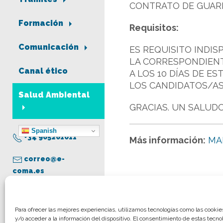
CONTRATO DE GUAR
Formación
Requisitos:
Comunicación
ES REQUISITO INDIS
LA CORRESPONDIENT
Canal ético
A LOS 10 DÍAS DE ES
LOS CANDIDATOS/AS DI
Salud Ambiental
GRACIAS. UN SALUDO
Spanish
+34 965261011
Más información:
MA
correo@e-
coma.es
Aviso legal
Para ofrecer las mejores experiencias, utilizamos tecnologías como las cooki
y/o acceder a la información del dispositivo. El consentimiento de estas tecno
Política de privacidad