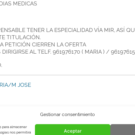
DIAS MEDICAS
PENSABLE TENER LA ESPECIALIDAD VÍA MIR, ASÍ
E TITULACIÓN.
TA PETICIÓN CIERREN LA OFERTA
RIGIRSE AL TELF. 961976170 ( MARIA ) / 961976150 
.
RIA/M JOSE
Gestionar consentimiento
es para almacenar
Aceptar
logías nos permitirá