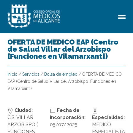
OFERTA DE MEDICO EAP (Centro
de Salud Villar del Arzobispo
[Funciones en Vilamarxant])
Inicio
/
Servicios
/
Bolsa de empleo
/
OFERTA DE MEDICO
EAP (Centro de Salud Villar del Arzobispo [Funciones en
Vilamarxant])
Ciudad:
Fecha de
C.S. VILLAR
incorporación:
Especialidad:
ARZOBISPO (
05/07/2025
MEDICO
FUNCIONES
ESPECIALISTA