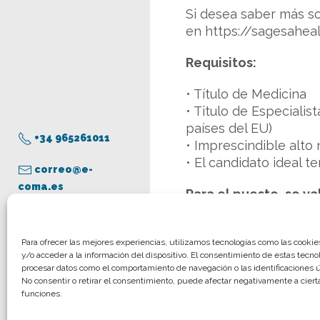
Si desea saber más s
en https://sagesahea
Requisitos:
• Título de Medicina
• Titulo de Especiali
países del EU)
+34 965261011
• Imprescindible alto 
• El candidato ideal 
correo@e-
coma.es
Para el puesto, se va
• El uso de láseres ser
Aviso legal
Para ofrecer las mejores experiencias, utilizamos tecnologías como las cooki
y/o acceder a la información del dispositivo. El consentimiento de estas tecno
Política de privacidad
procesar datos como el comportamiento de navegación o las identificaciones ún
Más información:
Eli
Política de cookies
No consentir o retirar el consentimiento, puede afectar negativamente a cierta
funciones.
© COMA, 2022
Todos los derechos