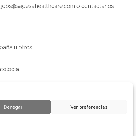
 a jobs@sagesahealthcare.com o contáctanos
spaña u otros
tología.
Denegar
Ver preferencias