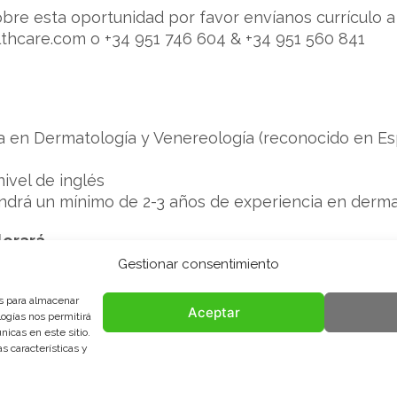
obre esta oportunidad por favor envíanos currículo
lthcare.com o +34 951 746 604 & +34 951 560 841
sta en Dermatología y Venereología (reconocido en E
nivel de inglés
tendrá un mínimo de 2-3 años de experiencia en derma
lorará…
Gestionar consentimiento
ía una ventaja.
es para almacenar
Aceptar
logías nos permitirá
icas en este sitio.
zabeth Reid
s características y