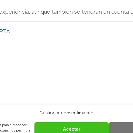
 experiencia, aunque tambien se tendran en cuenta 
RTA
Gestionar consentimiento
es para almacenar
Aceptar
logías nos permitirá