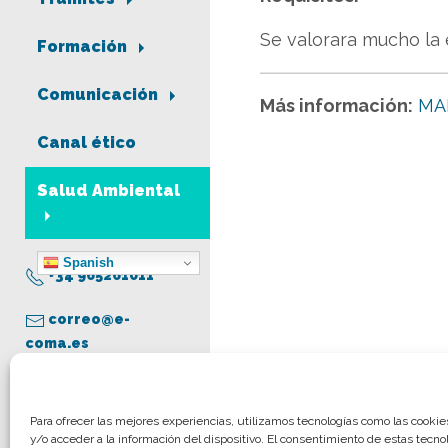
Se valorara mucho la
Formación
Comunicación
Más información:
MA
Canal ético
Salud Ambiental
Spanish
+34 965261011
correo@e-
coma.es
Aviso legal
Para ofrecer las mejores experiencias, utilizamos tecnologías como las cooki
y/o acceder a la información del dispositivo. El consentimiento de estas tecno
Política de privacidad