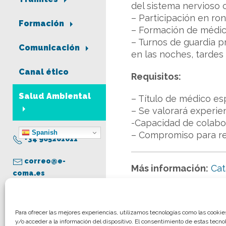
del sistema nervioso c
– Participación en ron
Formación
– Formación de médico
– Turnos de guardia pr
Comunicación
en las noches, tardes
Canal ético
Requisitos:
Salud Ambiental
– Título de médico es
– Se valorará experien
-Capacidad de colabor
Spanish
– Compromiso para rea
+34 965261011
correo@e-
Más información:
Cat
coma.es
Aviso legal
Para ofrecer las mejores experiencias, utilizamos tecnologías como las cooki
y/o acceder a la información del dispositivo. El consentimiento de estas tecno
Política de privacidad