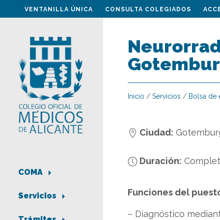
VENTANILLA ÚNICA
CONSULTA COLEGIADOS
ACC
Neurorradi
Gotemburg
Inicio
/
Servicios
/
Bolsa de
Ciudad:
Gotembur
Duración:
Comple
COMA
Funciones del puest
Servicios
– Diagnóstico median
Trámites