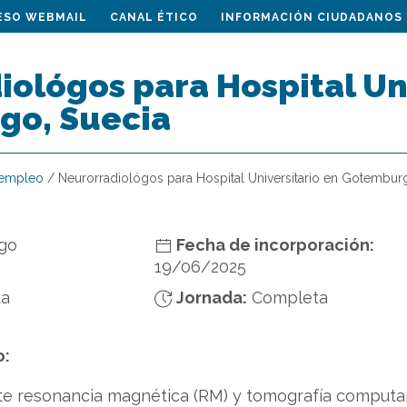
ESO WEBMAIL
CANAL ÉTICO
INFORMACIÓN CIUDADANOS
ológos para Hospital Uni
o, Suecia
 empleo
/
Neurorradiológos para Hospital Universitario en Gotembur
go
Fecha de incorporación:
19/06/2025
ta
Jornada:
Completa
o:
te resonancia magnética (RM) y tomografía computar