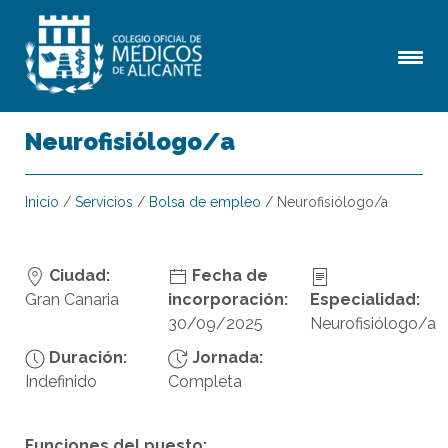
Neurofisiólogo/a
Inicio
/
Servicios
/
Bolsa de empleo
/
Neurofisiólogo/a
Ciudad:
Fecha de
Gran Canaria
incorporación:
Especialidad:
30/09/2025
Neurofisiólogo/a
Duración:
Jornada:
Indefinido
Completa
Funciones del puesto: