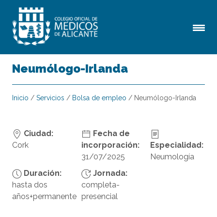
Neumólogo-Irlanda
Inicio
/
Servicios
/
Bolsa de empleo
/
Neumólogo-Irlanda
Ciudad:
Fecha de
Cork
incorporación:
Especialidad:
31/07/2025
Neumología
Duración:
Jornada:
hasta dos
completa-
años+permanente
presencial