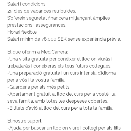
Salari i condicions
25 dies de vacances retribuïdes.
S’ofereix seguretat financera mitjançant àmplies
prestacions i assegurances.
Horari flexible.
Salari mínim de 78.000 SEK sense experiència prèvia.
El que oferim a MediCarrera:
-Una visita gratuïta per conèixer el lloc on viuràs i
treballaràs i coneixeràs els teus futurs col·legues.
-Una preparació gratuïta i un curs intensiu d’idioma
per a vós i la vostra família.
-Guarderia per als més petits.
-Apartament gratuït al lloc del curs per a vostè i la
seva família, amb totes les despeses cobertes.
-Bitllets d’avió al lloc del curs per a tota la família.
El nostre suport
-Ajuda per buscar un lloc on viure i col·legi per als fills.