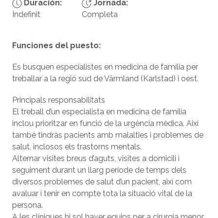
Duración:
Jornada:
Indefinit
Completa
Funciones del puesto:
Es busquen especialistes en medicina de família per
treballar a la regió sud de Värmland (Karlstad) i oest.
Principals responsabilitats
El treball d’un especialista en medicina de família
inclou prioritzar en funció de la urgència mèdica. Així
també tindràs pacients amb malalties i problemes de
salut, inclosos els trastorns mentals.
Alternar visites breus d’aguts, visites a domicili i
seguiment durant un llarg període de temps dels
diversos problemes de salut d’un pacient, així com
avaluar i tenir en compte tota la situació vital de la
persona.
A les clíniques hi sol haver equips per a cirurgia menor