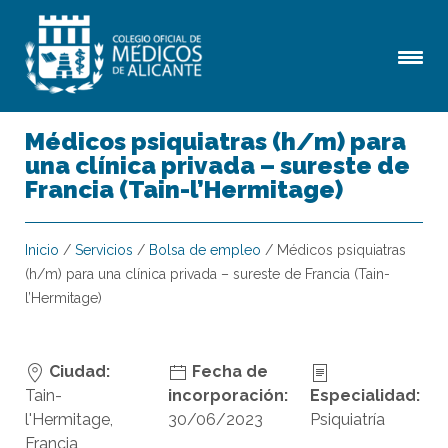
Médicos psiquiatras (h/m) para
una clínica privada – sureste de
Francia (Tain-l’Hermitage)
Inicio
/
Servicios
/
Bolsa de empleo
/
Médicos psiquiatras
(h/m) para una clínica privada – sureste de Francia (Tain-
l’Hermitage)
Ciudad:
Fecha de
Tain-
incorporación:
Especialidad:
l'Hermitage,
30/06/2023
Psiquiatría
Francia