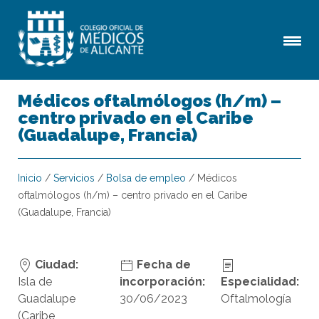
Médicos oftalmólogos (h/m) –
centro privado en el Caribe
(Guadalupe, Francia)
Inicio
/
Servicios
/
Bolsa de empleo
/
Médicos
oftalmólogos (h/m) – centro privado en el Caribe
(Guadalupe, Francia)
Ciudad:
Fecha de
Isla de
incorporación:
Especialidad:
Guadalupe
30/06/2023
Oftalmología
(Caribe,