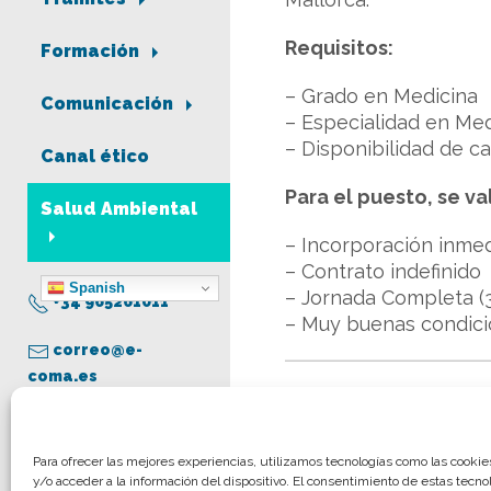
Requisitos:
Formación
– Grado en Medicina
Comunicación
– Especialidad en Med
– Disponibilidad de c
Canal ético
Para el puesto, se va
Salud Ambiental
– Incorporación inme
– Contrato indefinido
Spanish
– Jornada Completa (3
+34 965261011
– Muy buenas condicio
correo@e-
coma.es
Más información:
Fra
Aviso legal
Para ofrecer las mejores experiencias, utilizamos tecnologías como las cooki
y/o acceder a la información del dispositivo. El consentimiento de estas tecno
Política de privacidad