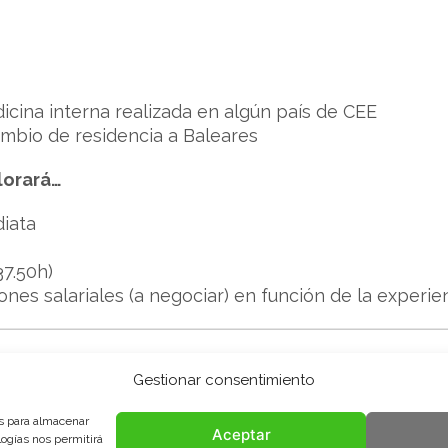
icina interna realizada en algún país de CEE
ambio de residencia a Baleares
lorará…
diata
7.50h)
nes salariales (a negociar) en función de la experien
ncesca Pasarisa
Gestionar consentimiento
es para almacenar
Aceptar
logías nos permitirá