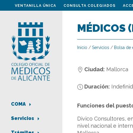
VENTANILLA ÚNICA
CONSULTA COLEGIADOS
ACC
MÉDICOS 
Inicio
/
Servicios
/
Bolsa de
Ciudad:
Mallorca
Duración:
Indefini
COMA
Funciones del puest
Divico Consultores, e
Servicios
nivel nacional e inte
Mallorca.
Trámites