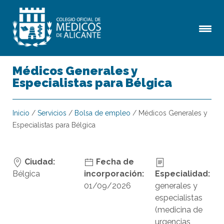
Médicos Generales y
Especialistas para Bélgica
Inicio
/
Servicios
/
Bolsa de empleo
/
Médicos Generales y
Especialistas para Bélgica
Ciudad:
Fecha de
Bélgica
incorporación:
Especialidad:
01/09/2026
generales y
especialistas
(medicina de
urgencias,