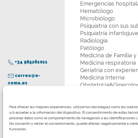
Emergencias hospitala
Hematólogo
Microbiólogo
Psiquiatría con sus s
Psiquiatría infantojuve
Radiología
Patólogo
Medicina de Familia y
+34 965261011
Medicina respiratoria
Geriatría con experie
correo@e-
Medicina Interna
coma.es
Obstetricia&Ginecolo
Pediatría con exp en 
Neonatólogo
Aviso legal
Para ofrecer las mejores experiencias, utilizamos tecnologías como las cooki
y/o acceder a la información del dispositivo. El consentimiento de estas tecno
Política de privacidad
procesar datos como el comportamiento de navegación o las identificaciones ún
Más información:
Viv
Política de cookies
No consentir o retirar el consentimiento, puede afectar negativamente a cierta
funciones.
© COMA, 2022