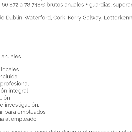
e 66,872 a 78,748€ brutos anuales + guardias, super
 Dublín, Waterford, Cork, Kerry Galway, Letterkenn
 anuales
 locales
ncluida
 profesional
ón integral
ción
e investigación.
ar para empleados
ia al empleado
e de ayudas al candidato durante el proceso de selec