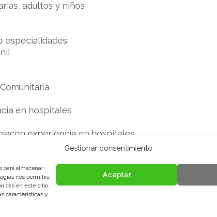
rias, adultos y niños
ub especialidades
nil
 Comunitaria
ncia en hospitales
gíacon experiencia en hospitales
hospitales
Gestionar consentimiento
es para almacenar
Aceptar
logías nos permitirá
icas en este sitio.
iana
s características y