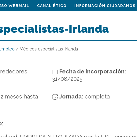
ESO WEBMAIL
CANAL ÉTICO
INFORMACIÓN CIUDADANOS
pecialistas-Irlanda
 empleo
/
Médicos especialistas-Irlanda
lrededores
Fecha de incorporación:
31/08/2025
12 meses hasta
Jornada:
completa
o:
Ireland, EMPRESA AUTORIZADA por la HSE, busca méd