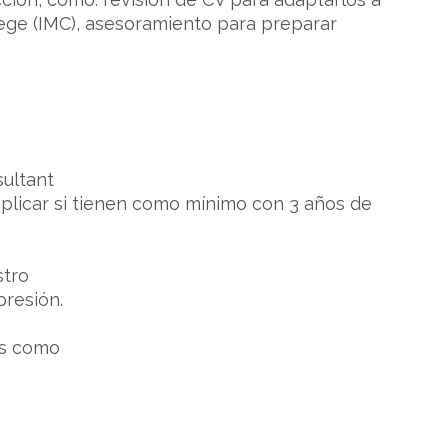
llege (IMC), asesoramiento para preparar
sultant
aplicar si tienen como mínimo con 3 años de
stro
presión.
es como