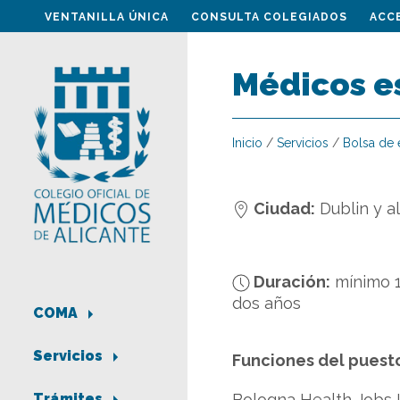
VENTANILLA ÚNICA
CONSULTA COLEGIADOS
ACC
Médicos es
Inicio
/
Servicios
/
Bolsa de
Ciudad:
Dublin y a
Duración:
mínimo 
dos años
COMA
Servicios
Funciones del puest
Bologna Health Jobs 
Trámites