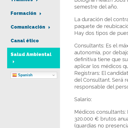
semestre del año.
Formación
La duración del contr
paquete de reubicaci
Comunicación
Hay dos tipos de pues
Canal ético
Consultants: Es el má
autonomía, por debajo
Salud Ambiental
definitiva tiene que s
aplicar los médicos qu
Registrars: El candida
Spanish
del Consultant. Será 
responsable del perso
Salario:
Médicos consultants: 
320.000 € brutos anua
(guardias no presenci