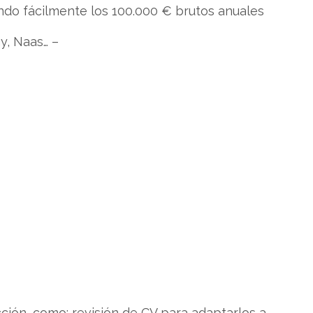
ando fácilmente los 100.000 € brutos anuales
y, Naas… –
ción, como: revisión de CV para adaptarlos a