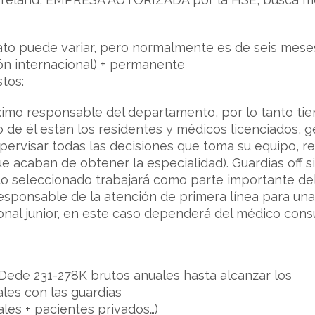
ato puede variar, pero normalmente es de seis mese
ón internacional) + permanente
tos:
ximo responsable del departamento, por lo tanto tien
 de él están los residentes y médicos licenciados, g
upervisar todas las decisiones que toma su equipo, rep
e acaban de obtener la especialidad). Guardias off s
to seleccionado trabajará como parte importante del 
responsable de la atención de primera línea para u
nal junior, en este caso dependerá del médico consu
Dede 231-278K brutos anuales hasta alcanzar los
les con las guardias
ales + pacientes privados…)