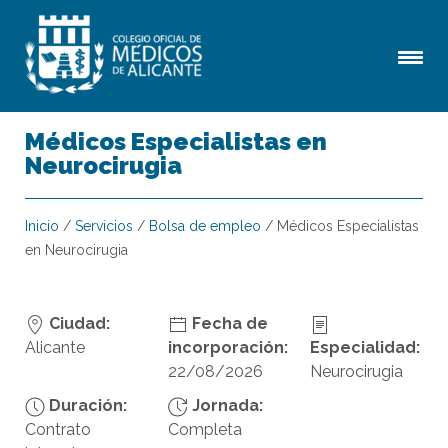
Médicos Especialistas en
Neurocirugia
Inicio
/
Servicios
/
Bolsa de empleo
/
Médicos Especialistas
en Neurocirugia
Ciudad:
Fecha de
Alicante
incorporación:
Especialidad:
22/08/2026
Neurocirugia
Duración:
Jornada:
Contrato
Completa