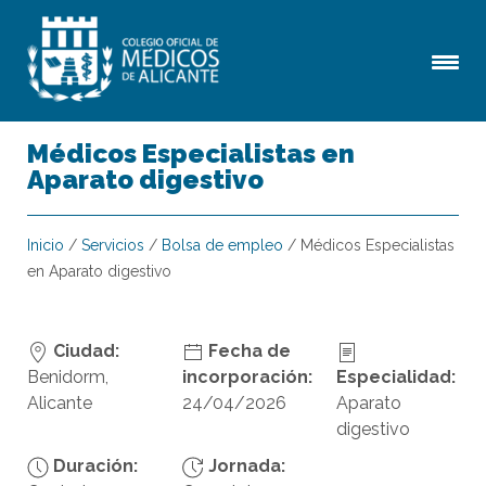
Médicos Especialistas en
Aparato digestivo
Inicio
/
Servicios
/
Bolsa de empleo
/
Médicos Especialistas
en Aparato digestivo
Ciudad:
Fecha de
Benidorm,
incorporación:
Especialidad:
Alicante
24/04/2026
Aparato
digestivo
Duración:
Jornada: