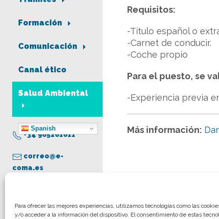
Requisitos:
Formación
-Título español o ex
-Carnet de conducir.
Comunicación
-Coche propio
Canal ético
Para el puesto, se va
Salud Ambiental
-Experiencia previa e
Spanish
Más información:
Dan
+34 965261011
correo@e-
coma.es
Aviso legal
Para ofrecer las mejores experiencias, utilizamos tecnologías como las cooki
y/o acceder a la información del dispositivo. El consentimiento de estas tecno
Política de privacidad