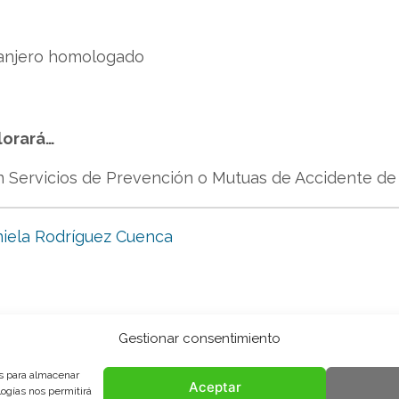
tranjero homologado
lorará…
n Servicios de Prevención o Mutuas de Accidente de 
iela Rodríguez Cuenca
Gestionar consentimiento
es para almacenar
Aceptar
logías nos permitirá