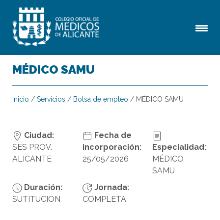
MÉDICO SAMU
Inicio
/
Servicios
/
Bolsa de empleo
/
MÉDICO SAMU
Ciudad:
Fecha de
SES PROV.
incorporación:
Especialidad:
ALICANTE
25/05/2026
MÉDICO
SAMU
Duración:
Jornada:
SUTITUCION
COMPLETA