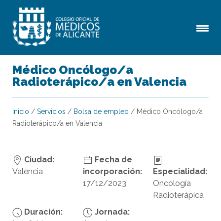
Médico Oncólogo/a
Radioterápico/a en Valencia
Inicio
/
Servicios
/
Bolsa de empleo
/
Médico Oncólogo/a
Radioterápico/a en Valencia
Ciudad:
Fecha de
Valencia
incorporación:
Especialidad:
17/12/2023
Oncología
Radioterápica
Duración:
Jornada: