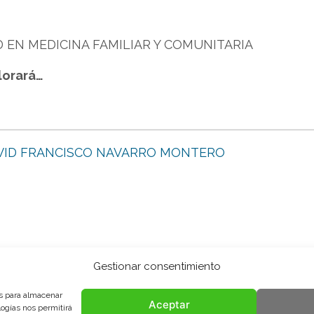
 EN MEDICINA FAMILIAR Y COMUNITARIA
lorará…
VID FRANCISCO NAVARRO MONTERO
Gestionar consentimiento
es para almacenar
Aceptar
logías nos permitirá