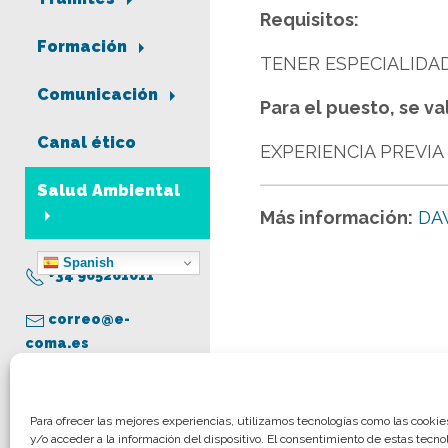
Requisitos:
Formación
TENER ESPECIALIDAD
Comunicación
Para el puesto, se va
Canal ético
EXPERIENCIA PREVIA
Salud Ambiental
Más información:
DA
Spanish
+34 965261011
correo@e-
coma.es
Aviso legal
Para ofrecer las mejores experiencias, utilizamos tecnologías como las cooki
y/o acceder a la información del dispositivo. El consentimiento de estas tecno
Política de privacidad