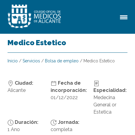
Medico Estetico
Inicio
/
Servicios
/
Bolsa de empleo
/
Medico Estetico
Ciudad:
Fecha de
Alicante
incorporación:
Especialidad:
01/12/2022
Medecina
General or
Estetica
Duración:
Jornada:
1 Ano
completa