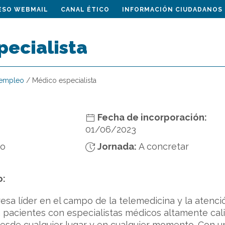
ESO WEBMAIL
CANAL ÉTICO
INFORMACIÓN CIUDADANOS
pecialista
 empleo
/
Médico especialista
Fecha de incorporación:
01/06/2023
do
Jornada:
A concretar
o:
a líder en el campo de la telemedicina y la atenció
 pacientes con especialistas médicos altamente cali
esde cualquier lugar y en cualquier momento. Con un