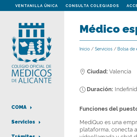
VENTANILLA ÚNICA
CONSULTA COLEGIADOS
ACC
Médico es
Inicio
/
Servicios
/
Bolsa de
Ciudad:
Valencia
Duración:
Indefini
COMA
Funciones del puest
MediQuo es una empres
Servicios
plataforma, conecta a
videollamada y chat d
Trámites