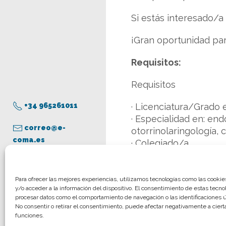
Si estás interesado/a
¡Gran oportunidad pa
Requisitos:
Requisitos
+34 965261011
· Licenciatura/Grado 
· Especialidad en: end
correo@e-
otorrinolaringología, 
coma.es
· Colegiado/a.
· Conexión estable a i
· Autónomo por siste
Aviso legal
Para ofrecer las mejores experiencias, utilizamos tecnologías como las cooki
y/o acceder a la información del dispositivo. El consentimiento de estas tecno
Política de privacidad
procesar datos como el comportamiento de navegación o las identificaciones ún
Más información:
Víc
Política de cookies
No consentir o retirar el consentimiento, puede afectar negativamente a cierta
funciones.