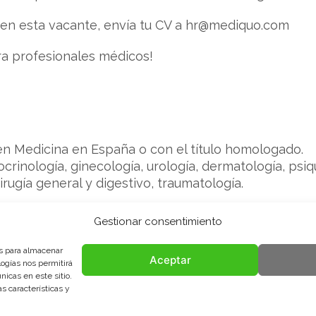
 en esta vacante, envía tu CV a hr@mediquo.com
ra profesionales médicos!
en Medicina en España o con el título homologado.
ocrinología, ginecología, urología, dermatología, psiq
cirugía general y digestivo, traumatología.
nternet.
Gestionar consentimiento
ma RETA o MEL.
es para almacenar
Aceptar
logías nos permitirá
icas en este sitio.
tor Martínez
s características y