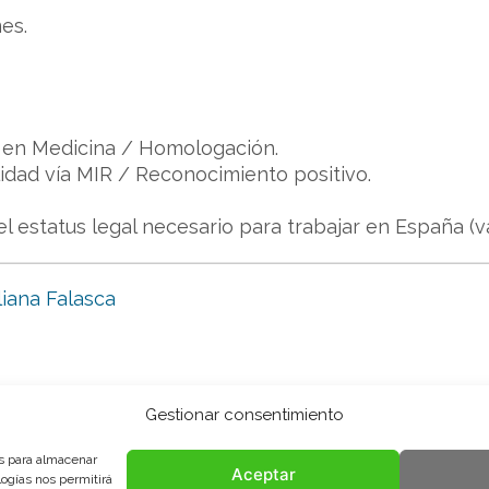
es.
o en Medicina / Homologación.
lidad vía MIR / Reconocimiento positivo.
el estatus legal necesario para trabajar en España (v
liana Falasca
Gestionar consentimiento
es para almacenar
Aceptar
logías nos permitirá