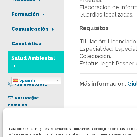
Elaboración de inform
Guardias localizadas.
Formación
Requisitos:
Comunicación
Titulación: Licenciad
Canal ético
Especialidad: Especia
Colegiación.
Salud Ambiental
Estatus legal: Poseer 
Spanish
Más información:
Giu
+34 965261011
correo@e-
coma.es
Aviso legal
Para ofrecer las mejores experiencias, utilizamos tecnologías como las cooki
y/o acceder a la información del dispositivo. El consentimiento de estas tecno
Política de privacidad