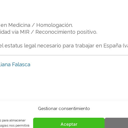
o en Medicina / Homologación.
lidad vía MIR / Reconocimiento positivo.
el estatus legal necesario para trabajar en España (v
liana Falasca
Gestionar consentimiento
es para almacenar
Aceptar
logías nos permitirá