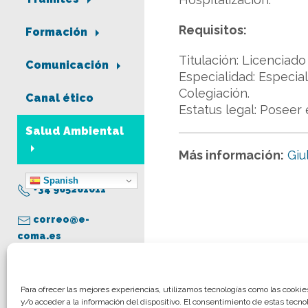
Requisitos:
Formación
Titulación: Licenciad
Comunicación
Especialidad: Especia
Colegiación.
Canal ético
Estatus legal: Poseer 
Salud Ambiental
Más información:
Giu
Spanish
+34 965261011
correo@e-
coma.es
Aviso legal
Para ofrecer las mejores experiencias, utilizamos tecnologías como las cooki
y/o acceder a la información del dispositivo. El consentimiento de estas tecno
Política de privacidad