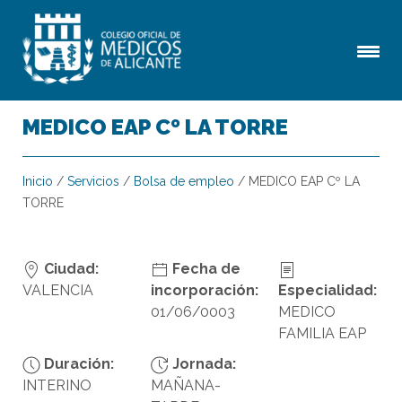
MEDICO EAP Cº LA TORRE
Inicio
/
Servicios
/
Bolsa de empleo
/
MEDICO EAP Cº LA
TORRE
Ciudad:
Fecha de
VALENCIA
incorporación:
Especialidad:
01/06/0003
MEDICO
FAMILIA EAP
Duración:
Jornada:
INTERINO
MAÑANA-