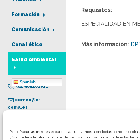
Requisitos:
Formación
ESPECIALIDAD EN ME
Comunicación
Más información:
DP
Canal ético
Salud Ambiental
Spanish
+34 965261011
correo@e-
coma.es
Aviso legal
Para ofrecer las mejores experiencias, utilizamos tecnologías como las cooki
y/o acceder a la información del dispositivo. El consentimiento de estas tecno
Política de privacidad